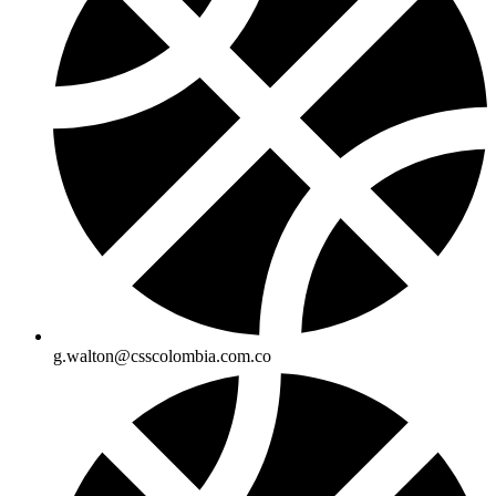
g.walton@csscolombia.com.co