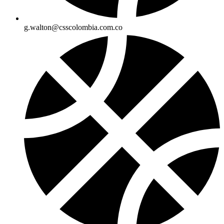
g.walton@csscolombia.com.co