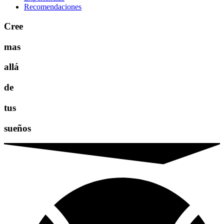
Recomendaciones
Cree
mas
allá
de
tus
sueños