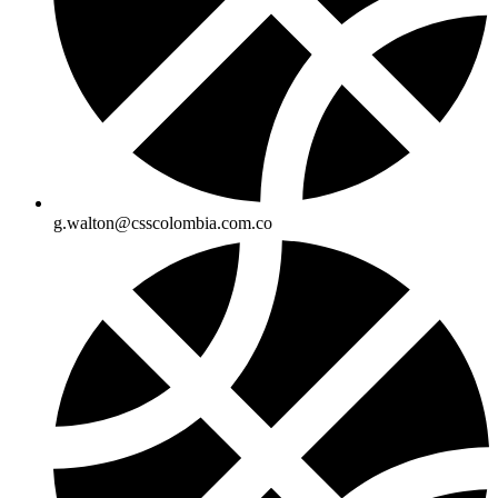
g.walton@csscolombia.com.co