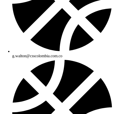
g.walton@csscolombia.com.co